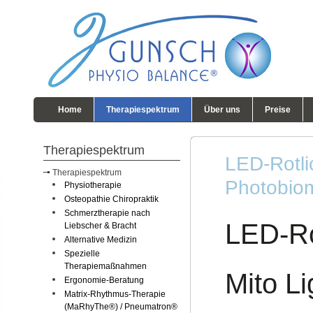
Home
Therapiespektrum
Über uns
Preise
Therapiespektrum
LED-Rotlic
Therapiespektrum
Photobio
Physiotherapie
Osteopathie Chiropraktik
Schmerztherapie nach
LED-Ro
Liebscher & Bracht
Alternative Medizin
Spezielle
Therapiemaßnahmen
Mito L
Ergonomie-Beratung
Matrix-Rhythmus-Therapie
(MaRhyThe®) / Pneumatron®