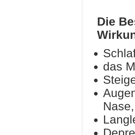
Die Be
Wirkun
Schla
das M
Steig
Augenl
Nase, 
Langle
Depre