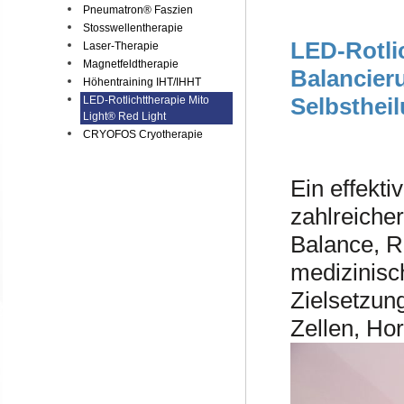
Pneumatron® Faszien
Stosswellentherapie
LED-Rotlic
Laser-Therapie
Magnetfeldtherapie
Balancier
Höhentraining IHT/IHHT
Selbstheil
LED-Rotlichttherapie Mito
Light® Red Light
CRYOFOS Cryotherapie
Ein effekt
zahlreiche
Balance, R
medizinisch
Zielsetzun
Zellen, Ho