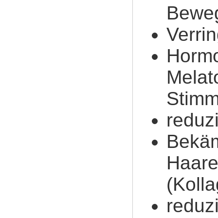
Bewegl
Verri
Hormo
Melat
Stimm
reduz
Bekäm
Haar
(Kolla
reduzi