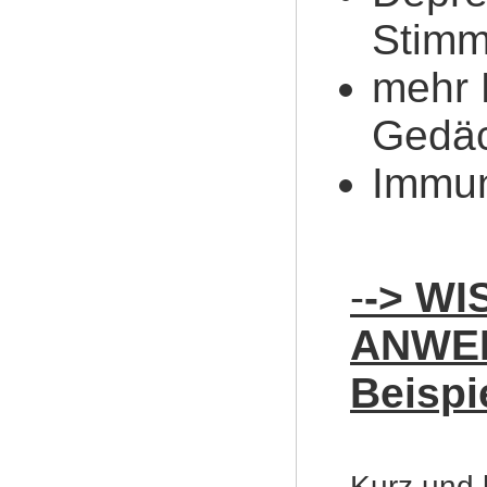
Stimm
mehr 
Gedäc
Immun
-
-> W
ANWE
Beispi
Kurz und 