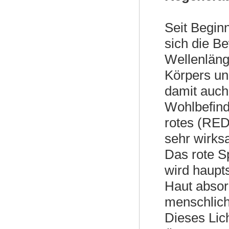
Seit Begin
sich die B
Wellenläng
Körpers u
damit auch
Wohlbefind
rotes (RED)
sehr wirk
Das rote S
wird haupt
Haut absorb
menschlich
Dieses Lich